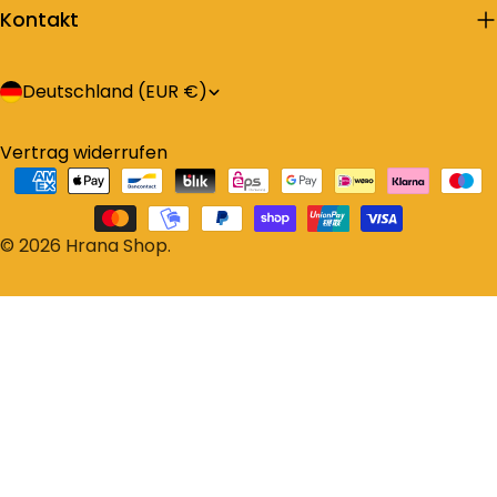
Kontakt
L
Deutschland (EUR €)
a
Vertrag widerrufen
n
Zahlungsarten
d
/
© 2026
Hrana Shop
.
R
e
g
i
o
n