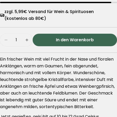
zzgl. 5,99€ Versand für Wein & Spirituosen
(kostenlos ab 80€)
Menge
In den Warenkorb
Menge für Krauthaker Graševina – 0,75l Flasc
Menge für Krauthaker Graševina – 0,
Ein frischer Wein mit viel Frucht in der Nase und floralen
Anklängen, warm am Gaumen, fein abgerundet,
harmonisch und mit vollem Körper. Wunderschöne,
leuchtende strohgelbe Kristallfarbe, intensiver Duft mit
Anklängen an frische Äpfel und etwas Weinbergpfirsich,
aber auch an leuchtende Feldblumen. Der Geschmack
ist lebendig mit guter Säure und endet mit einer
angenehm milden, sortentypischen Bitterkeit.
Jetzt genießen, gekühlt auf 10 bis 12 Grad Celsius