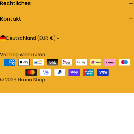
Rechtliches
Kontakt
L
Deutschland (EUR €)
a
Vertrag widerrufen
n
Zahlungsarten
d
/
© 2026
Hrana Shop
.
R
e
g
i
o