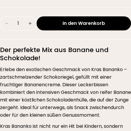
Menge
In den Warenkorb
Menge für Kraš Bananko, 30g Riegel verringer
Menge für Kraš Bananko, 30g Riegel 
Der perfekte Mix aus Banane und
Schokolade!
Erlebe den exotischen Geschmack von Kras Bananko –
zartschmelzender Schokoriegel, gefüllt mit einer
fruchtiger Bananencreme. Dieser Leckerbissen
kombiniert den intensiven Geschmack von reifer Banane
mit einer köstlichen Schokoladenhülle, die auf der Zunge
zergeht. Ideal für unterwegs, als Snack zwischendurch
oder für den kleinen süßen Genussmoment.
Kras Bananko ist nicht nur ein Hit bei Kindern, sondern