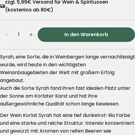
zzgl. 5,99€ Versand für Wein & Spirituosen
(kostenlos ab 80€)
Menge
In den Warenkorb
Menge für Korlat Syrah – 0,75l Flasche verring
Menge für Korlat Syrah – 0,75l Flasc
Syrah, eine Sorte, die in Weinbergen lange vernachlässigt
wurde, wird heute in den wichtigsten
Weinanbaugebieten der Welt mit großem Erfolg
angebaut.
Auch die Sorte Syrah fand ihren fast idealen Platz unter
der Sonne am Korlater Karst und hat ihre
außergewöhnliche Qualität schon lange bewiesen.
Der Wein Korlat Syrah hat eine tief dunkelrot-lila Farbe
und eine starke und reiche Struktur. Intensiv konzentriert
und gewürzt mit Aromen von reifen Beeren wie