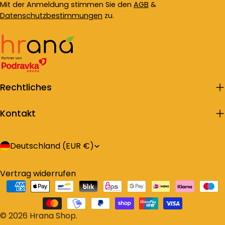
Mit der Anmeldung stimmen Sie den
AGB
&
Datenschutzbestimmungen
zu.
Rechtliches
Kontakt
L
Deutschland (EUR €)
a
Vertrag widerrufen
n
Zahlungsarten
d
/
© 2026
Hrana Shop
.