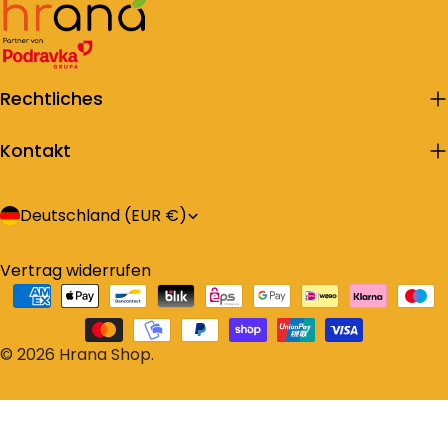
Rechtliches
Kontakt
L
Deutschland (EUR €)
a
Vertrag widerrufen
n
Zahlungsarten
d
/
© 2026
Hrana Shop
.
R
e
g