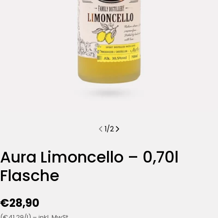
1
/
2
Aura Limoncello – 0,70l
Flasche
€28,90
(€41,29/l) – inkl. MwSt.