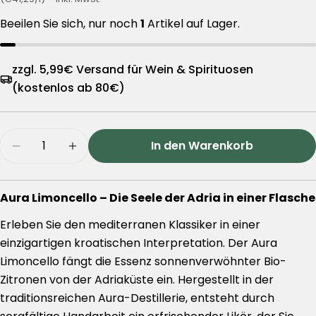
Beeilen Sie sich, nur noch
1
Artikel auf Lager.
zzgl. 5,99€ Versand für Wein & Spirituosen
(kostenlos ab 80€)
Menge
In den Warenkorb
Menge für Aura Limoncello – 0,70l Flasche ver
Menge für Aura Limoncello – 0,70l Fl
Aura Limoncello – Die Seele der Adria in einer Flasche
Erleben Sie den mediterranen Klassiker in einer
einzigartigen kroatischen Interpretation. Der Aura
Limoncello fängt die Essenz sonnenverwöhnter Bio-
Zitronen von der Adriaküste ein. Hergestellt in der
traditionsreichen Aura-Destillerie, entsteht durch