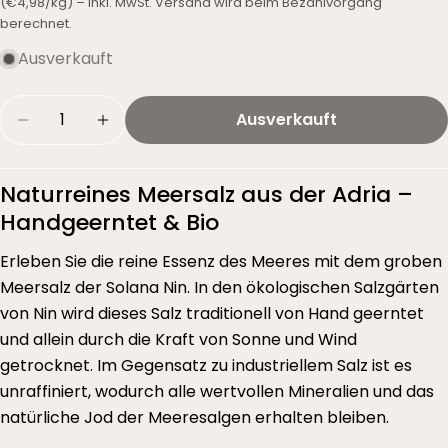
(€4,98/kg) – inkl. MwSt. Versand wird beim Bezahlvorgang
berechnet.
Ausverkauft
Menge
Ausverkauft
Menge für Solana Nin – Grobes Meersalz unraff
Menge für Solana Nin – Grobes Meersa
Naturreines Meersalz aus der Adria –
Handgeerntet & Bio
Erleben Sie die reine Essenz des Meeres mit dem groben
Meersalz der Solana Nin. In den ökologischen Salzgärten
von Nin wird dieses Salz traditionell von Hand geerntet
und allein durch die Kraft von Sonne und Wind
getrocknet. Im Gegensatz zu industriellem Salz ist es
unraffiniert, wodurch alle wertvollen Mineralien und das
natürliche Jod der Meeresalgen erhalten bleiben.