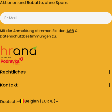
Aktionen und Rabatte, ohne Spam.
E-
Mail
Mit der Anmeldung stimmen Sie den
AGB
&
Datenschutzbestimmungen
zu.
Rechtliches
Kontakt
L
S
Belgien (EUR €)
Deutsch
a
p