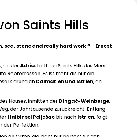
on Saints Hills
un, sea, stone and really hard work.“ – Ernest
, an der
Adria
, trifft bei Saints Hills das Meer
te Rebterrassen. Es ist mehr als nur ein
beserklärung an
Dalmatien und Istrien
, an
des Hauses, inmitten der
Dingač-Weinberge
,
eg, der Jahrtausende zurückreicht. Entlang
 der
Halbinsel Pelješac
bis nach
Istrien
, folgt
ur der Perfektion.
en an Orten, die nicht nur perfekt für den