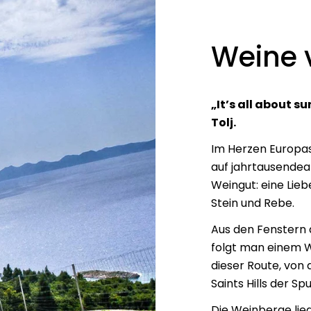
Weine v
„It’s all about s
Tolj.
Im Herzen Europas
auf jahrtausendeal
Weingut: eine Lie
Stein und Rebe.
Aus den Fenstern 
folgt man einem W
dieser Route, von
Saints Hills der Sp
Die Weinberge lieg