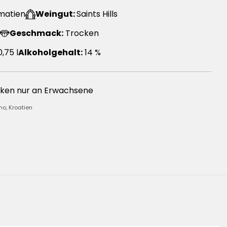
matien
Weingut:
Saints Hills
Geschmack:
Trocken
,75 l
Alkoholgehalt:
14 %
nken nur an Erwachsene
no, Kroatien