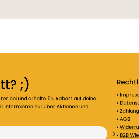
t? ;)
Rechtl
•
Impres
ter bei und erhalte 5% Rabatt auf deine
•
Datens
ir informieren nur über Aktionen und
•
Zahlung
•
AGB
•
Widerru
•
B2B Wie