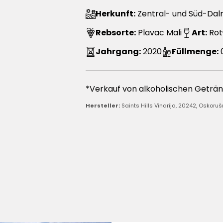
Herkunft:
Zentral- und Süd-Dal
Rebsorte:
Plavac Mali
Art:
Rot
Jahrgang:
2020
Füllmenge:
0
*Verkauf von alkoholischen Geträ
Hersteller:
Saints Hills Vinarija, 20242, Oskoruš