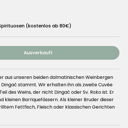
 Spirituosen (kostenlos ab 80€)
Ausverkauft
 – 0,75l Flasche verringern
lls Black – 0,75l Flasche erhöhen
, der aus unseren beiden dalmatinischen Weinbergen
n Dingač stammt. Wir erhalten ihn als zweite Cuvée
Teil des Weins, der nicht Dingač oder Sv. Roko ist. Er
d kleinen Barriquefässern. Als kleiner Bruder dieser
illtem Fettfisch, Fleisch oder klassischen Gerichten