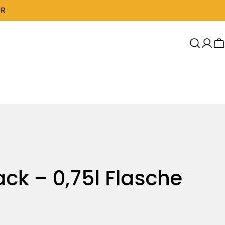
UR
W
lack – 0,75l Flasche