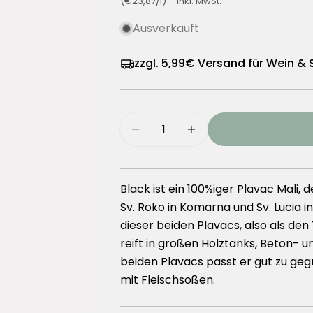
(€23,87/l) – inkl. MwSt.
Ausverkauft
zzgl. 5,99€ Versand für Wein &
Menge
Menge für Saints Hills Black
Menge für Saints Hi
Black ist ein 100%iger Plavac Mali
Sv. Roko in Komarna und Sv. Lucia i
dieser beiden Plavacs, also als den 
reift in großen Holztanks, Beton- un
beiden Plavacs passt er gut zu gegr
mit Fleischsoßen.