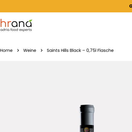
Zum
G
Inhalt
springen
Home
Weine
Saints Hills Black – 0,75l Flasche
Springe
zu
den
Produktinformationen