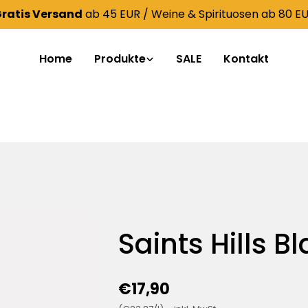
ratis Versand
ab 45 EUR / Weine & Spirituosen ab 80 E
Home
Produkte
SALE
Kontakt
Saints Hills B
€17,90